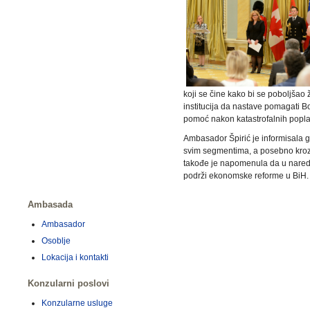
koji se čine kako bi se poboljšao
institucija da nastave pomagati Bo
pomoć nakon katastrofalnih popla
Ambasador Špirić je informisala g
svim segmentima, a posebno kroz p
takođe je napomenula da u nared
podrži ekonomske reforme u BiH.
Ambasada
Ambasador
Osoblje
Lokacija i kontakti
Konzularni poslovi
Konzularne usluge