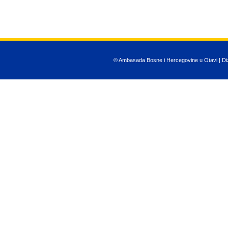
© Ambasada Bosne i Hercegovine u Otavi | Diza
JSN Nuru templ